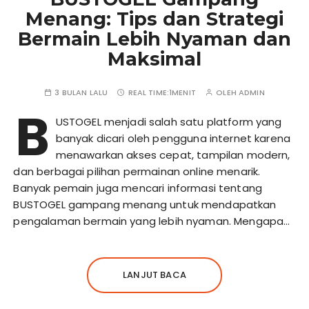
Menang: Tips dan Strategi
Bermain Lebih Nyaman dan
Maksimal
3 BULAN LALU
REAL TIME:
1MENIT
OLEH
ADMIN
B
USTOGEL menjadi salah satu platform yang
banyak dicari oleh pengguna internet karena
menawarkan akses cepat, tampilan modern,
dan berbagai pilihan permainan online menarik.
Banyak pemain juga mencari informasi tentang
BUSTOGEL gampang menang untuk mendapatkan
pengalaman bermain yang lebih nyaman. Mengapa…
LANJUT BACA