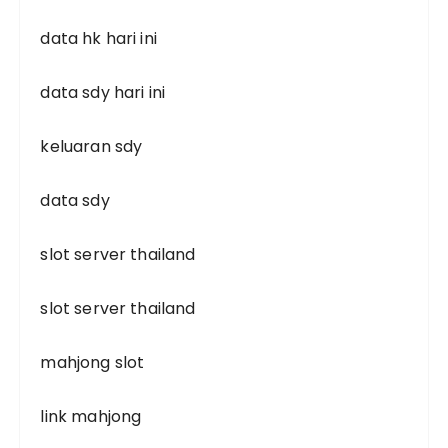
data hk hari ini
data sdy hari ini
keluaran sdy
data sdy
slot server thailand
slot server thailand
mahjong slot
link mahjong