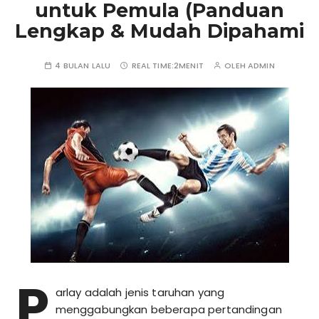
untuk Pemula (Panduan
Lengkap & Mudah Dipahami
4 BULAN LALU
REAL TIME:
2MENIT
OLEH
ADMIN
P
arlay adalah jenis taruhan yang
menggabungkan beberapa pertandingan