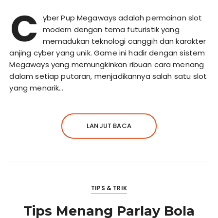
C
yber Pup Megaways adalah permainan slot
modern dengan tema futuristik yang
memadukan teknologi canggih dan karakter
anjing cyber yang unik. Game ini hadir dengan sistem
Megaways yang memungkinkan ribuan cara menang
dalam setiap putaran, menjadikannya salah satu slot
yang menarik…
LANJUT BACA
TIPS & TRIK
Tips Menang Parlay Bola