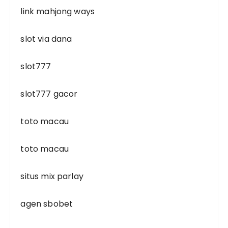
link mahjong ways
slot via dana
slot777
slot777 gacor
toto macau
toto macau
situs mix parlay
agen sbobet