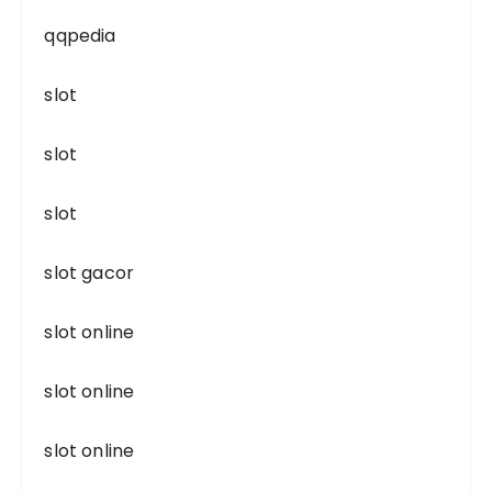
qqpedia
slot
slot
slot
slot gacor
slot online
slot online
slot online