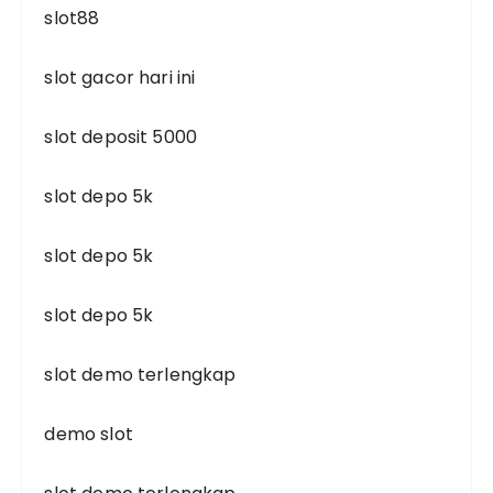
slot88
slot gacor hari ini
slot deposit 5000
slot depo 5k
slot depo 5k
slot depo 5k
slot demo terlengkap
demo slot