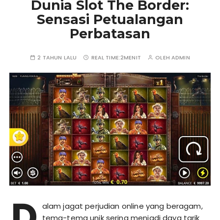
Dunia Slot The Border:
Sensasi Petualangan
Perbatasan
2 TAHUN LALU
REAL TIME:
2MENIT
OLEH
ADMIN
D
alam jagat perjudian online yang beragam,
tema-tema unik sering menjadi daya tarik