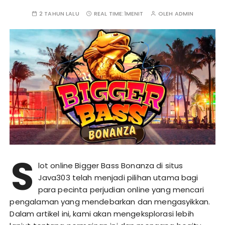
2 TAHUN LALU
REAL TIME:
1MENIT
OLEH
ADMIN
S
lot online Bigger Bass Bonanza di situs
Java303 telah menjadi pilihan utama bagi
para pecinta perjudian online yang mencari
pengalaman yang mendebarkan dan mengasyikkan.
Dalam artikel ini, kami akan mengeksplorasi lebih