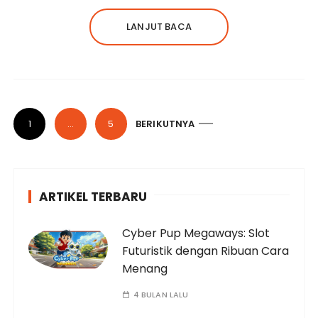
LANJUT BACA
P
1
…
5
BERIKUTNYA
a
g
i
ARTIKEL TERBARU
n
a
Cyber Pup Megaways: Slot
s
Futuristik dengan Ribuan Cara
i
Menang
p
4 BULAN LALU
o