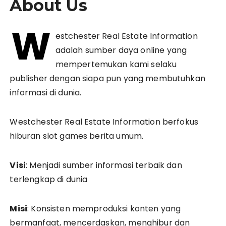
About Us
W
estchester Real Estate Information
adalah sumber daya online yang
mempertemukan kami selaku
publisher dengan siapa pun yang membutuhkan
informasi di dunia.
Westchester Real Estate Information berfokus
hiburan slot games berita umum.
Visi
: Menjadi sumber informasi terbaik dan
terlengkap di dunia
Misi
: Konsisten memproduksi konten yang
bermanfaat, mencerdaskan, menghibur dan