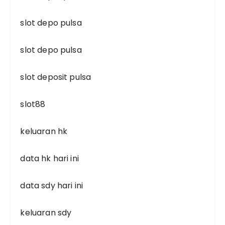
slot depo pulsa
slot depo pulsa
slot deposit pulsa
slot88
keluaran hk
data hk hari ini
data sdy hari ini
keluaran sdy