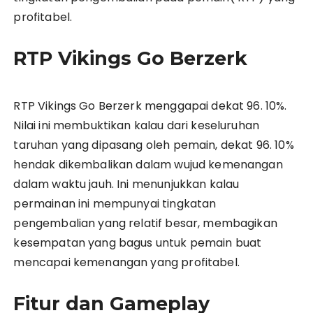
profitabel.
RTP Vikings Go Berzerk
RTP Vikings Go Berzerk menggapai dekat 96. 10%.
Nilai ini membuktikan kalau dari keseluruhan
taruhan yang dipasang oleh pemain, dekat 96. 10%
hendak dikembalikan dalam wujud kemenangan
dalam waktu jauh. Ini menunjukkan kalau
permainan ini mempunyai tingkatan
pengembalian yang relatif besar, membagikan
kesempatan yang bagus untuk pemain buat
mencapai kemenangan yang profitabel.
Fitur dan Gameplay