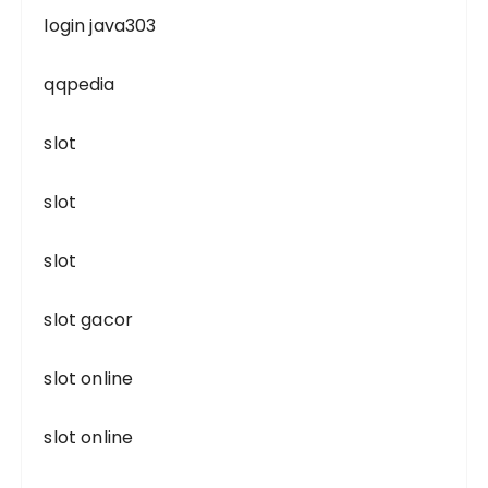
login java303
qqpedia
slot
slot
slot
slot gacor
slot online
slot online