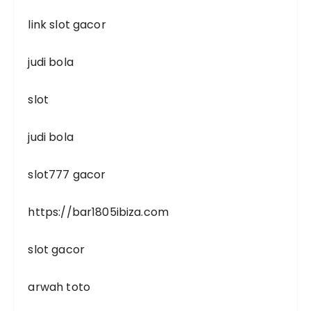
link slot gacor
judi bola
slot
judi bola
slot777 gacor
https://bar1805ibiza.com
slot gacor
arwah toto