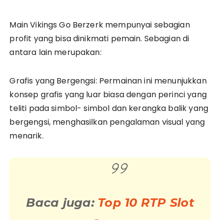
Main Vikings Go Berzerk mempunyai sebagian
profit yang bisa dinikmati pemain. Sebagian di
antara lain merupakan:
Grafis yang Bergengsi: Permainan ini menunjukkan
konsep grafis yang luar biasa dengan perinci yang
teliti pada simbol- simbol dan kerangka balik yang
bergengsi, menghasilkan pengalaman visual yang
menarik.
Baca juga:
Top 10 RTP Slot