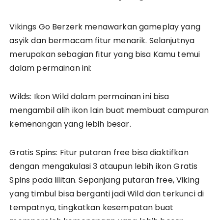
Vikings Go Berzerk menawarkan gameplay yang
asyik dan bermacam fitur menarik. Selanjutnya
merupakan sebagian fitur yang bisa Kamu temui
dalam permainan ini:
Wilds: Ikon Wild dalam permainan ini bisa
mengambil alih ikon lain buat membuat campuran
kemenangan yang lebih besar.
Gratis Spins: Fitur putaran free bisa diaktifkan
dengan mengakulasi 3 ataupun lebih ikon Gratis
Spins pada lilitan. Sepanjang putaran free, Viking
yang timbul bisa berganti jadi Wild dan terkunci di
tempatnya, tingkatkan kesempatan buat