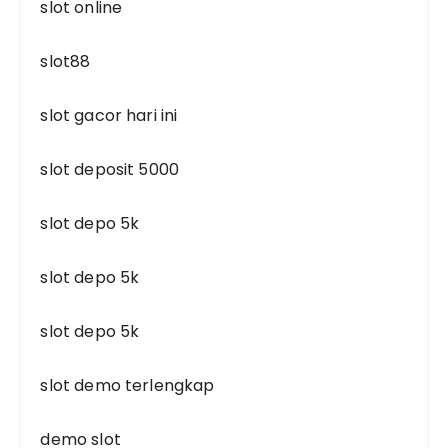
slot online
slot88
slot gacor hari ini
slot deposit 5000
slot depo 5k
slot depo 5k
slot depo 5k
slot demo terlengkap
demo slot