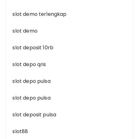
slot demo terlengkap
slot demo
slot deposit 10rb
slot depo qris
slot depo pulsa
slot depo pulsa
slot deposit pulsa
slot88