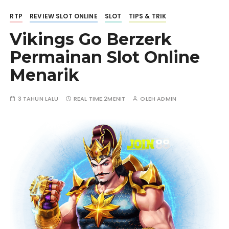
RTP
REVIEW SLOT ONLINE
SLOT
TIPS & TRIK
Vikings Go Berzerk
Permainan Slot Online
Menarik
3 TAHUN LALU
REAL TIME:
2MENIT
OLEH
ADMIN